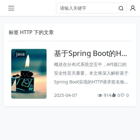
标签 HTTP 下的文章
基于Spring Boot的HT
Java
TP请求签名验证实现解
概述在分布式系统交互中，API接口的
析
安全性至关重要。本文将深入解析基于
Spring Boot实现的HTTP请求签名验证
机制，该方案支持GET/POST等多种请
2025-04-07
914
0
0
求方式，提供时效性验证和数据完整性
保障。以下是核心实现的技术要点解
析。功能特性多协议支持：完整覆盖G
ET、POST（JSON/Form-Data）等常
见请求类型时效控制：5分钟有效期的