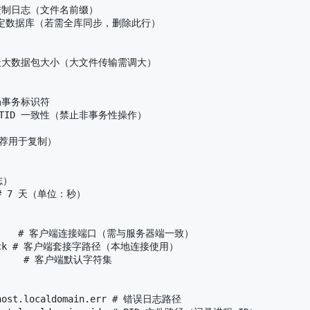
启用二进制日志（文件名前缀）

 仅同步指定数据库（若需全库同步，删除此行）

# 允许的最大数据包大小（大文件传输需调大）

全局事务标识符

 强制 GTID 一致性（禁止非事务性操作）

荐用于复制）

）

0  # 7 天（单位：秒）

          # 客户端连接端口（需与服务器端一致）

sql.sock # 客户端套接字路径（本地连接使用）

        # 客户端默认字符集

alhost.localdomain.err # 错误日志路径
