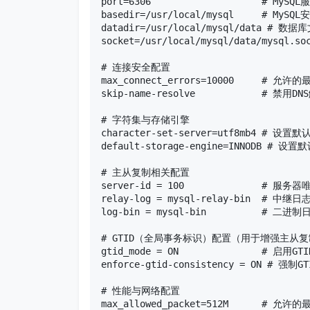
port=6306                    # 
basedir=/usr/local/mysql     # MySQ
datadir=/usr/local/mysql/data # 数
socket=/usr/local/mysql/data/mys
# 连接安全配置

max_connect_errors=10000     #
skip-name-resolve            
# 字符集与存储引擎

character-set-server=utf8mb4 # 
default-storage-engine=INNODB # 设
# 主从复制相关配置

server-id = 100              #
relay-log = mysql-relay-bin  # 
log-bin = mysql-bin          #
# GTID（全局事务标识）配置（用于增强主从复
gtid_mode = ON               # 启用GT
enforce-gtid-consistency = ON 
# 性能与网络配置

max_allowed_packet=512M      