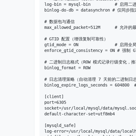
log-bin = mysql-bin          # 
binlog-do-db = datasynchron #
# 数据包与通信

max_allowed_packet=512M      
# GTID 配置（增强复制可靠性）

gtid_mode = ON               # 启用
enforce_gtid_consistency = ON #
# 二进制日志格式（ROW 模式记录行级变化，推
binlog_format = ROW 

# 日志清理策略（自动清理 7 天前的二进制日志
binlog_expire_logs_seconds = 60480
[client]

port=6305                      
socket=/usr/local/mysql/data/my
default-character-set=utf8mb4     
[mysqld_safe]

log-error=/usr/local/mysql/data/loc