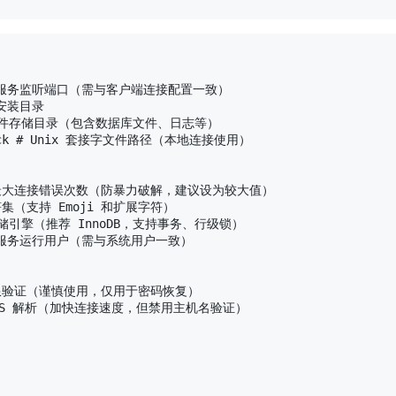
 MySQL 服务监听端口（需与客户端连接配置一致）

 安装目录

 # 数据文件存储目录（包含数据库文件、日志等）

ql.sock # Unix 套接字文件路径（本地连接使用）

 # 允许的最大连接错误次数（防暴力破解，建议设为较大值）

认字符集（支持 Emoji 和扩展字符）

# 默认存储引擎（推荐 InnoDB，支持事务、行级锁）

MySQL 服务运行用户（需与系统用户一致）

# 跳过权限验证（谨慎使用，仅用于密码恢复）

 禁用 DNS 解析（加快连接速度，但禁用主机名验证）
