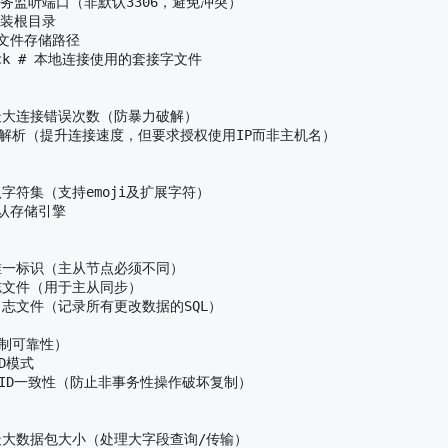
MySQL服务监听端口（非默认3306，避免冲突）

L安装根目录

据库文件存储路径

ql.sock # 本地连接使用的套接字文件

 允许的最大连接错误次数（防暴力破解）

# 禁用DNS解析（提升连接速度，但要求授权使用IP而非主机名）

设置默认字符集（支持emoji及扩展字符）

置默认存储引擎

 服务器唯一标识（主从节点必须不同）

中继日志文件（用于主从同步）

 二进制日志文件（记录所有更改数据的SQL）

制可靠性）

ID模式

# 强制GTID一致性（防止非事务性操作破坏复制）

# 允许的最大数据包大小（处理大字段查询/传输）
