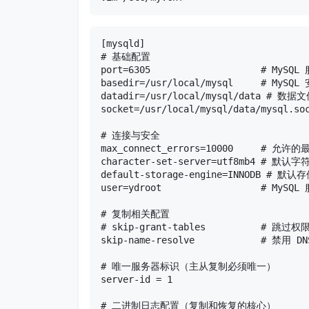
[mysqld]

# 基础配置

port=6305                    #
basedir=/usr/local/mysql     # MySQL
datadir=/usr/local/mysql/data
socket=/usr/local/mysql/data/mys
# 连接与安全

max_connect_errors=10000    
character-set-server=utf8mb4 # 默
default-storage-engine=INNODB 
user=ydroot                  # 
# 复制相关配置

# skip-grant-tables          
skip-name-resolve            #
# 唯一服务器标识（主从复制必须唯一）

server-id = 1               

# 二进制日志配置（复制和恢复的核心）
