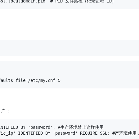
alhost.localdomain.pid  # PID 文件路径（记录进程 ID）
：
faults-file=/etc/my.cnf &
用户：
 IDENTIFIED BY 'password'; #生产环境禁止这样使用

cific_ip' IDENTIFIED BY 'password' REQUIRE SSL; #产环