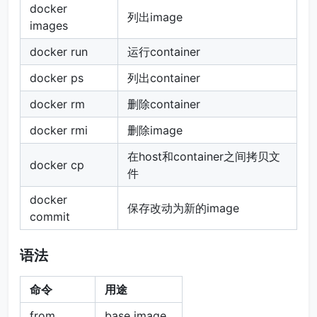
docker
列出image
images
docker run
运行container
docker ps
列出container
docker rm
删除container
docker rmi
删除image
在host和container之间拷贝文
docker cp
件
docker
保存改动为新的image
commit
语法
命令
用途
from
base image