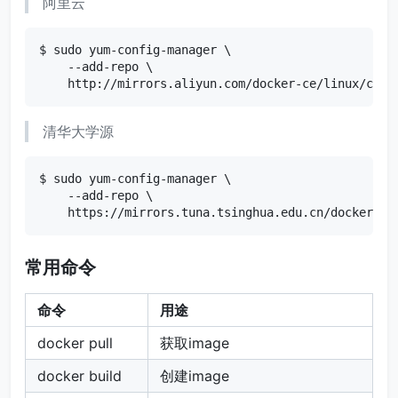
阿里云
$ sudo yum-config-manager \

    --add-repo \

    http://mirrors.aliyun.com/docker-ce/linux/cent
清华大学源
$ sudo yum-config-manager \

    --add-repo \

    https://mirrors.tuna.tsinghua.edu.cn/docker-ce
常用命令
命令
用途
docker pull
获取image
docker build
创建image