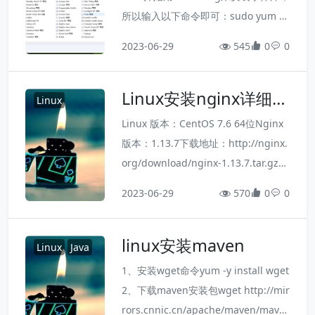
所以输入以下命令即可：sudo yum -y
install fontconfig这时在/usr/shared
2023-06-29
545
0
0
目录就可以看到fonts和fontconfig目
录了（之前是没有的）：接下来就可以
Linux安装nginx详细步
给我们的字体库中添加中文字体了。
Linux
骤
2、首先在/usr/shared/fonts目录下新
Linux 版本：CentOS 7.6 64位Nginx
建一个目录chinese：Ce...
版本：1.13.7下载地址：http://nginx.
org/download/nginx-1.13.7.tar.gz在
安装nginx前首先要确认系统中安装了
2023-06-29
570
0
0
gcc、pcre-devel、zlib-devel、open
ssl-devel。由于我这是刚在阿里云新
linux安装maven
买的服务器，所以什么都没有安装，下
Linux
Java
面开始安装：1.安装依赖包1. //一键...
1、安装wget命令yum -y install wget
2、下载maven安装包wget http://mir
rors.cnnic.cn/apache/maven/mave