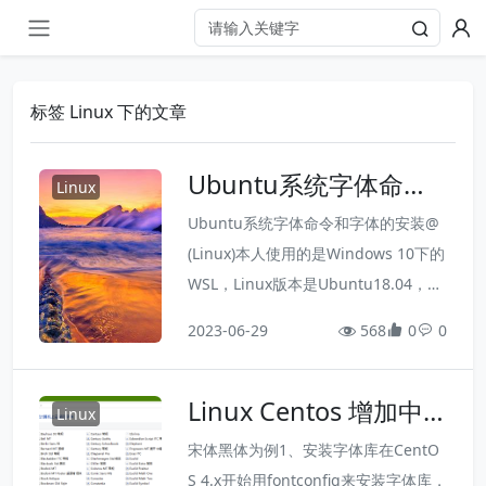
标签 Linux 下的文章
Ubuntu系统字体命令
Linux
和字体的安装
Ubuntu系统字体命令和字体的安装@
(Linux)本人使用的是Windows 10下的
WSL，Linux版本是Ubuntu18.04，系
统原始是没有安装任何字体的，mkfon
2023-06-29
568
0
0
tscale、mkfontdir和fc-cache命令也
是不存在的，直接运行会直接提示：命
Linux Centos 增加中
令未找到（mkfontscale: command n
Linux
文字体支持
ot found）。网上的大部分教程都只介
宋体黑体为例1、安装字体库在CentO
绍怎么安装字体，而没有介绍如何安...
S 4.x开始用fontconfig来安装字体库，