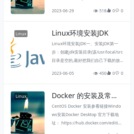
n-3/3.5.4/binaries/apache-maven-
2023-06-29
518
0
0
3.5.4-bin.tar.gz3.解压maven安装包t
ar -zxvf apache-maven-3.5.4-bin.ta
Linux环境安装JDK
r.gz4.配置mavenvi...
Linux
Linux环境安装JDK一、安装JDK第一
步：创建jdk安装目录(该/usr/local/src
目录是空的,最好把我们自己下载的放
到这,容易区分)命令：mkdir -p /usr/lo
2023-06-05
450
0
0
cal/src/jdk第二步：查看安装程序命
令：rpm -qa | grep -i jdk 若之前安
Docker 的安装及常用
装过jdk，下次安装一定把之前的删除
Linux
命令
干净第三步：命令下载jdk包 （需要联
CentOS Docker 安装参看链接Windo
网，下载也需要点时间）本章使用的
ws安装Docker Desktop 官方下载地
为...
址： https://hub.docker.com/edition
s/community/docker-ce-desktop-wi