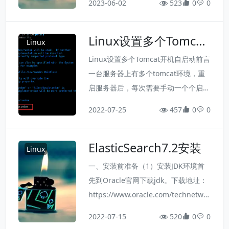
2023-06-02
523
0
0
ndows安装之后，可以打开 PowerSh
ell 并运行以下命令检测是否运行成
Linux设置多个Tomcat
功：docker run hello-worldMac安装
Linux
开机自启动
Linux安装使用官方安装脚...
Linux设置多个Tomcat开机自启动前言
一台服务器上有多个tomcat环境，重
启服务器后，每次需要手动一个个启动
服务，非常麻烦，于是可以设置tomca
2022-07-25
457
0
0
t开机自启动。tomcat开机自启动非常
慢，可以修改jvm下配置解决tomcat开
ElasticSearch7.2安装
机自启动慢的问题。开机自启动前面一
Linux
篇https://www.cnblogs.com/yoyoket
一、安装前准备（1）安装JDK环境首
ang/p/10186513.html 通过systemc
先到Oracle官网下载jdk。下载地址：
t...
https://www.oracle.com/technetwor
k/java/javase/downloads/index.htm
2022-07-15
520
0
0
l。Elasticsearch 7.2支持JDK版本：1.